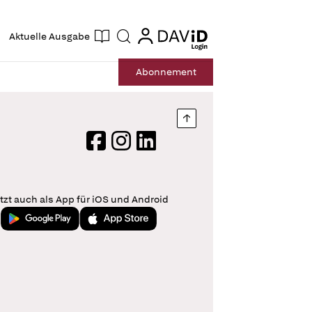
ogin
login
Aktuelle Ausgabe
Suche
Abo
nnement
Nach oben springen
Facebook
Instagram
LinkedIn
tzt auch als App für iOS und Android
Jetzt bei Google Play
Laden im App Store