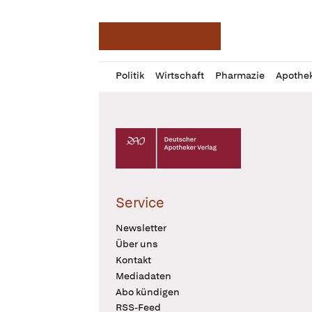
Deutsche Apotheker Ze
Profil
Daz
Politik
Wirtschaft
Pharmazie
Apothe
öffnen
Pur
Abo
öffnen
Deutscher Apotheker Verlag Logo
Service
Newsletter
Über uns
Kontakt
Mediadaten
Abo kündigen
RSS-Feed