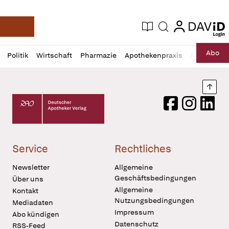
login
login
Aktuelle Ausgabe
Suche
Deutsche Apotheker Zeitung
Profil
Daz
Abo
Politik
Wirtschaft
Pharmazie
Apothekenpraxis
Recht
Sp
öffnen
Pur
Abo
öffnen
Nach
Deutscher Apotheker Verlag Logo
Facebook
Instagram
LinkedI
Service
Rechtliches
Newsletter
Allgemeine
Geschäftsbedingungen
Über uns
Allgemeine
Kontakt
Nutzungsbedingungen
Mediadaten
Impressum
Abo kündigen
Datenschutz
RSS-Feed