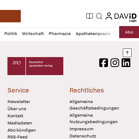
login
login
Aktuelle Ausgabe
Suche
Deutsche Apotheker Zeitung
Profil
Daz
Abo
Politik
Wirtschaft
Pharmazie
Apothekenpraxis
Recht
Sp
öffnen
Pur
Abo
öffnen
Nach
Deutscher Apotheker Verlag Logo
Facebook
Instagram
LinkedI
Service
Rechtliches
Newsletter
Allgemeine
Geschäftsbedingungen
Über uns
Allgemeine
Kontakt
Nutzungsbedingungen
Mediadaten
Impressum
Abo kündigen
Datenschutz
RSS-Feed