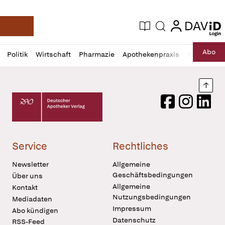
login
login
Aktuelle Ausgabe
Suche
Deutsche Apotheker Zeitung
Profil
Daz
Abo
Politik
Wirtschaft
Pharmazie
Apothekenpraxis
Recht
Sp
öffnen
Pur
Abo
öffnen
Nach
Deutscher Apotheker Verlag Logo
Facebook
Instagram
LinkedI
Service
Rechtliches
Newsletter
Allgemeine
Geschäftsbedingungen
Über uns
Allgemeine
Kontakt
Nutzungsbedingungen
Mediadaten
Impressum
Abo kündigen
Datenschutz
RSS-Feed