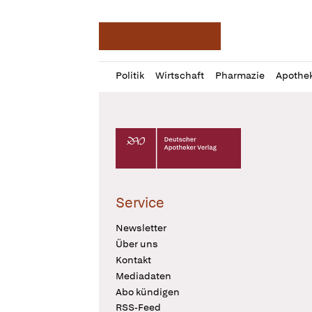
Deutsche Apotheker Ze
Profil
Daz
Politik
Wirtschaft
Pharmazie
Apothe
öffnen
Pur
Abo
öffnen
Deutscher Apotheker Verlag Logo
Service
Newsletter
Über uns
Kontakt
Mediadaten
Abo kündigen
RSS-Feed