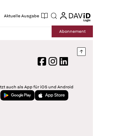
ogin
login
Aktuelle Ausgabe
Suche
Abo
nnement
Nach oben springen
Facebook
Instagram
LinkedIn
tzt auch als App für iOS und Android
Jetzt bei Google Play
Laden im App Store