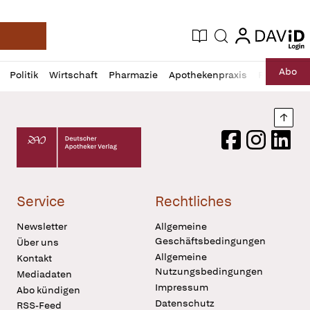
login
login
Aktuelle Ausgabe
Suche
Deutsche Apotheker Zeitung
Profil
Daz
Abo
Politik
Wirtschaft
Pharmazie
Apothekenpraxis
Recht
Sp
öffnen
Pur
Abo
öffnen
Nach
Deutscher Apotheker Verlag Logo
Facebook
Instagram
LinkedI
Service
Rechtliches
Newsletter
Allgemeine
Geschäftsbedingungen
Über uns
Allgemeine
Kontakt
Nutzungsbedingungen
Mediadaten
Impressum
Abo kündigen
Datenschutz
RSS-Feed