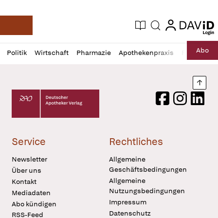
login
login
Aktuelle Ausgabe
Suche
Deutsche Apotheker Zeitung
Profil
Daz
Abo
Politik
Wirtschaft
Pharmazie
Apothekenpraxis
Recht
Sp
öffnen
Pur
Abo
öffnen
Nach
Deutscher Apotheker Verlag Logo
Facebook
Instagram
LinkedI
Service
Rechtliches
Newsletter
Allgemeine
Geschäftsbedingungen
Über uns
Allgemeine
Kontakt
Nutzungsbedingungen
Mediadaten
Impressum
Abo kündigen
Datenschutz
RSS-Feed