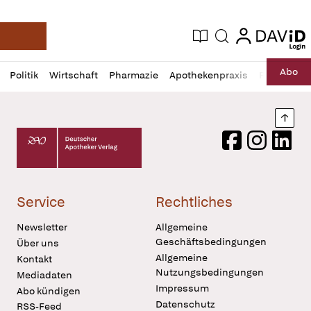
login
login
Aktuelle Ausgabe
Suche
Deutsche Apotheker Zeitung
Profil
Daz
Abo
Politik
Wirtschaft
Pharmazie
Apothekenpraxis
Recht
Sp
öffnen
Pur
Abo
öffnen
Nach
Deutscher Apotheker Verlag Logo
Facebook
Instagram
LinkedI
Service
Rechtliches
Newsletter
Allgemeine
Geschäftsbedingungen
Über uns
Allgemeine
Kontakt
Nutzungsbedingungen
Mediadaten
Impressum
Abo kündigen
Datenschutz
RSS-Feed