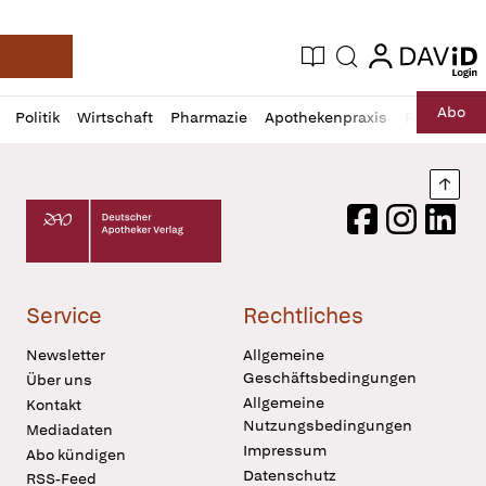
login
login
Aktuelle Ausgabe
Suche
Deutsche Apotheker Zeitung
Profil
Daz
Abo
Politik
Wirtschaft
Pharmazie
Apothekenpraxis
Recht
Sp
öffnen
Pur
Abo
öffnen
Nach
Deutscher Apotheker Verlag Logo
Facebook
Instagram
LinkedI
Service
Rechtliches
Newsletter
Allgemeine
Geschäftsbedingungen
Über uns
Allgemeine
Kontakt
Nutzungsbedingungen
Mediadaten
Impressum
Abo kündigen
Datenschutz
RSS-Feed