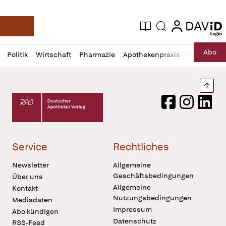
login
login
Aktuelle Ausgabe
Suche
Deutsche Apotheker Zeitung
Profil
Daz
Abo
Politik
Wirtschaft
Pharmazie
Apothekenpraxis
Recht
Sp
öffnen
Pur
Abo
öffnen
Nach
Deutscher Apotheker Verlag Logo
Facebook
Instagram
LinkedI
Service
Rechtliches
Newsletter
Allgemeine
Geschäftsbedingungen
Über uns
Allgemeine
Kontakt
Nutzungsbedingungen
Mediadaten
Impressum
Abo kündigen
Datenschutz
RSS-Feed