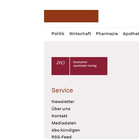
Deutsche Apotheker Ze
Profil
Daz
Politik
Wirtschaft
Pharmazie
Apothe
öffnen
Pur
Abo
öffnen
Deutscher Apotheker Verlag Logo
Service
Newsletter
Über uns
Kontakt
Mediadaten
Abo kündigen
RSS-Feed