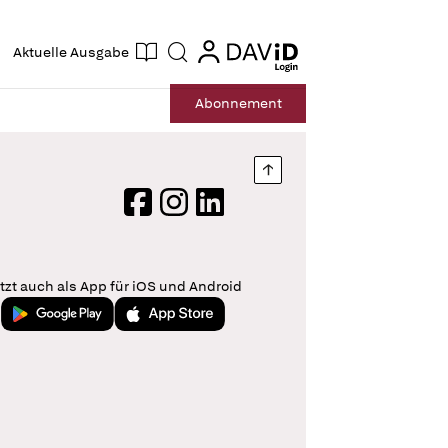
ogin
login
Aktuelle Ausgabe
Suche
Abo
nnement
Nach oben springen
Facebook
Instagram
LinkedIn
tzt auch als App für iOS und Android
Jetzt bei Google Play
Laden im App Store