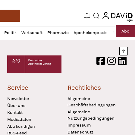
login
login
Aktuelle Ausgabe
Suche
Deutsche Apotheker Zeitung
Profil
Daz
Abo
Politik
Wirtschaft
Pharmazie
Apothekenpraxis
Recht
Sp
öffnen
Pur
Abo
öffnen
Nach
Deutscher Apotheker Verlag Logo
Facebook
Instagram
LinkedI
Service
Rechtliches
Newsletter
Allgemeine
Geschäftsbedingungen
Über uns
Allgemeine
Kontakt
Nutzungsbedingungen
Mediadaten
Impressum
Abo kündigen
Datenschutz
RSS-Feed