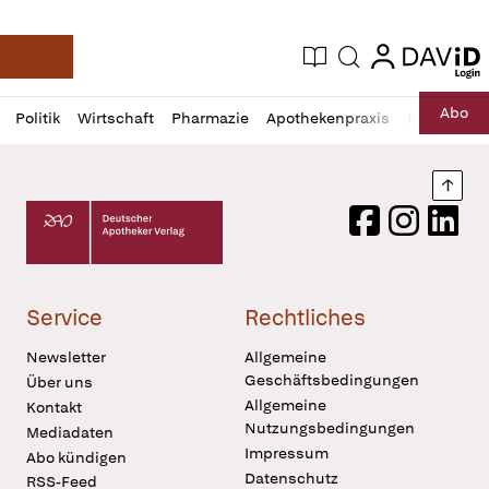
login
login
Aktuelle Ausgabe
Suche
Deutsche Apotheker Zeitung
Profil
Daz
Abo
Politik
Wirtschaft
Pharmazie
Apothekenpraxis
Recht
Sp
öffnen
Pur
Abo
öffnen
Nach
Deutscher Apotheker Verlag Logo
Facebook
Instagram
LinkedI
Service
Rechtliches
Newsletter
Allgemeine
Geschäftsbedingungen
Über uns
Allgemeine
Kontakt
Nutzungsbedingungen
Mediadaten
Impressum
Abo kündigen
Datenschutz
RSS-Feed