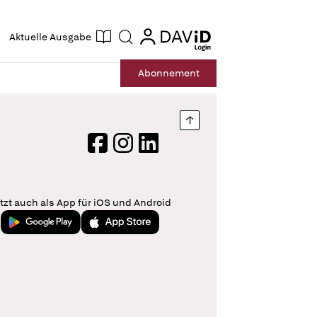
ogin
login
Aktuelle Ausgabe
Suche
Abo
nnement
Nach oben springen
Facebook
Instagram
LinkedIn
tzt auch als App für iOS und Android
Jetzt bei Google Play
Laden im App Store