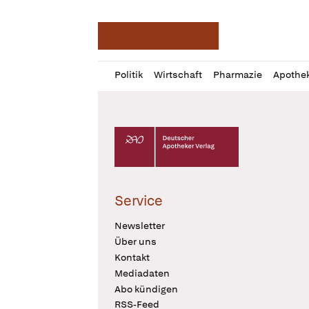
Deutsche Apotheker Ze
Profil
Daz
Politik
Wirtschaft
Pharmazie
Apothe
öffnen
Pur
Abo
öffnen
Deutscher Apotheker Verlag Logo
Service
Newsletter
Über uns
Kontakt
Mediadaten
Abo kündigen
RSS-Feed