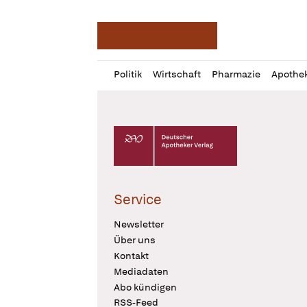
Deutsche Apotheker Ze
Profil
Daz
Politik
Wirtschaft
Pharmazie
Apothe
öffnen
Pur
Abo
öffnen
Deutscher Apotheker Verlag Logo
Service
Newsletter
Über uns
Kontakt
Mediadaten
Abo kündigen
RSS-Feed