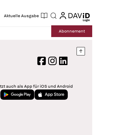
ogin
login
Aktuelle Ausgabe
Suche
Abo
nnement
Nach oben springen
Facebook
Instagram
LinkedIn
tzt auch als App für iOS und Android
Jetzt bei Google Play
Laden im App Store