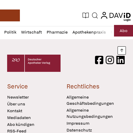
login
login
Aktuelle Ausgabe
Suche
Deutsche Apotheker Zeitung
Profil
Daz
Abo
Politik
Wirtschaft
Pharmazie
Apothekenpraxis
Recht
Sp
öffnen
Pur
Abo
öffnen
Nach
Deutscher Apotheker Verlag Logo
Facebook
Instagram
LinkedI
Service
Rechtliches
Newsletter
Allgemeine
Geschäftsbedingungen
Über uns
Allgemeine
Kontakt
Nutzungsbedingungen
Mediadaten
Impressum
Abo kündigen
Datenschutz
RSS-Feed