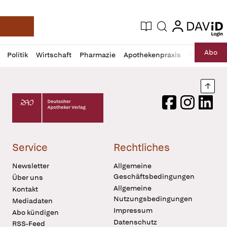
login
login
Aktuelle Ausgabe
Suche
Deutsche Apotheker Zeitung
Profil
Daz
Abo
Politik
Wirtschaft
Pharmazie
Apothekenpraxis
Recht
Sp
öffnen
Pur
Abo
öffnen
Nach
Deutscher Apotheker Verlag Logo
Facebook
Instagram
LinkedI
Service
Rechtliches
Newsletter
Allgemeine
Geschäftsbedingungen
Über uns
Allgemeine
Kontakt
Nutzungsbedingungen
Mediadaten
Impressum
Abo kündigen
Datenschutz
RSS-Feed