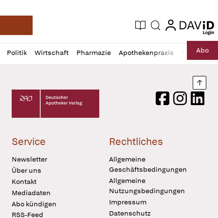
login
login
Aktuelle Ausgabe
Suche
Deutsche Apotheker Zeitung
Profil
Daz
Abo
Politik
Wirtschaft
Pharmazie
Apothekenpraxis
Recht
Sp
öffnen
Pur
Abo
öffnen
Nach
Deutscher Apotheker Verlag Logo
Facebook
Instagram
LinkedI
Service
Rechtliches
Newsletter
Allgemeine
Geschäftsbedingungen
Über uns
Allgemeine
Kontakt
Nutzungsbedingungen
Mediadaten
Impressum
Abo kündigen
Datenschutz
RSS-Feed