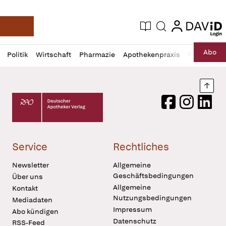
login
login
Aktuelle Ausgabe
Suche
Deutsche Apotheker Zeitung
Profil
Daz
Abo
Politik
Wirtschaft
Pharmazie
Apothekenpraxis
Recht
Sp
öffnen
Pur
Abo
öffnen
Nach
Deutscher Apotheker Verlag Logo
Facebook
Instagram
LinkedI
Service
Rechtliches
Newsletter
Allgemeine
Geschäftsbedingungen
Über uns
Allgemeine
Kontakt
Nutzungsbedingungen
Mediadaten
Impressum
Abo kündigen
Datenschutz
RSS-Feed