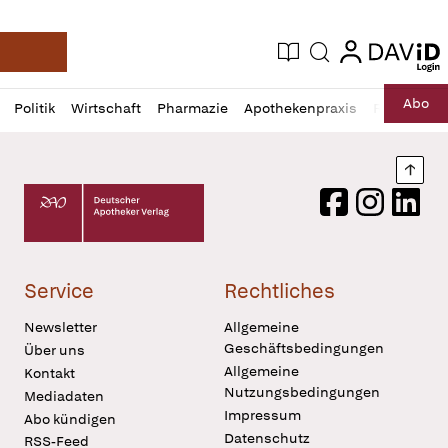
login
login
Aktuelle Ausgabe
Suche
Deutsche Apotheker Zeitung
Profil
Daz
Abo
Politik
Wirtschaft
Pharmazie
Apothekenpraxis
Recht
Sp
öffnen
Pur
Abo
öffnen
Nach
Deutscher Apotheker Verlag Logo
Facebook
Instagram
LinkedI
Service
Rechtliches
Newsletter
Allgemeine
Geschäftsbedingungen
Über uns
Allgemeine
Kontakt
Nutzungsbedingungen
Mediadaten
Impressum
Abo kündigen
Datenschutz
RSS-Feed