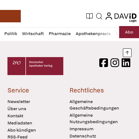
login
login
Aktuelle Ausgabe
Suche
Deutsche Apotheker Zeitung
Profil
Daz
Abo
Politik
Wirtschaft
Pharmazie
Apothekenpraxis
Recht
Sp
öffnen
Pur
Abo
öffnen
Nach
Deutscher Apotheker Verlag Logo
Facebook
Instagram
LinkedI
Service
Rechtliches
Newsletter
Allgemeine
Geschäftsbedingungen
Über uns
Allgemeine
Kontakt
Nutzungsbedingungen
Mediadaten
Impressum
Abo kündigen
Datenschutz
RSS-Feed