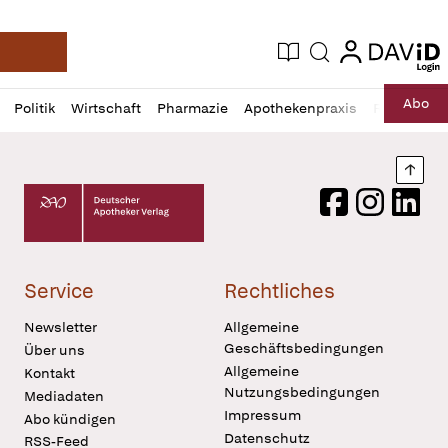
login
login
Aktuelle Ausgabe
Suche
Deutsche Apotheker Zeitung
Profil
Daz
Abo
Politik
Wirtschaft
Pharmazie
Apothekenpraxis
Recht
Sp
öffnen
Pur
Abo
öffnen
Nach
Deutscher Apotheker Verlag Logo
Facebook
Instagram
LinkedI
Service
Rechtliches
Newsletter
Allgemeine
Geschäftsbedingungen
Über uns
Allgemeine
Kontakt
Nutzungsbedingungen
Mediadaten
Impressum
Abo kündigen
Datenschutz
RSS-Feed