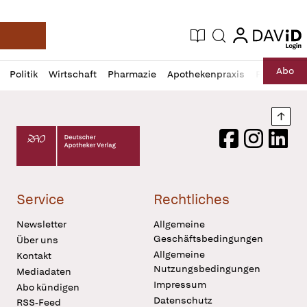
login
login
Aktuelle Ausgabe
Suche
Deutsche Apotheker Zeitung
Profil
Daz
Abo
Politik
Wirtschaft
Pharmazie
Apothekenpraxis
Recht
Sp
öffnen
Pur
Abo
öffnen
Nach
Deutscher Apotheker Verlag Logo
Facebook
Instagram
LinkedI
Service
Rechtliches
Newsletter
Allgemeine
Geschäftsbedingungen
Über uns
Allgemeine
Kontakt
Nutzungsbedingungen
Mediadaten
Impressum
Abo kündigen
Datenschutz
RSS-Feed