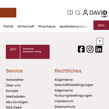
login
login
Aktuelle Ausgabe
Suche
Deutsche Apotheker Zeitung
Profil
Daz
Abo
Politik
Wirtschaft
Pharmazie
Apothekenpraxis
Recht
Sp
öffnen
Pur
Abo
öffnen
Nach
Deutscher Apotheker Verlag Logo
Facebook
Instagram
LinkedI
Service
Rechtliches
Newsletter
Allgemeine
Geschäftsbedingungen
Über uns
Allgemeine
Kontakt
Nutzungsbedingungen
Mediadaten
Impressum
Abo kündigen
Datenschutz
RSS-Feed