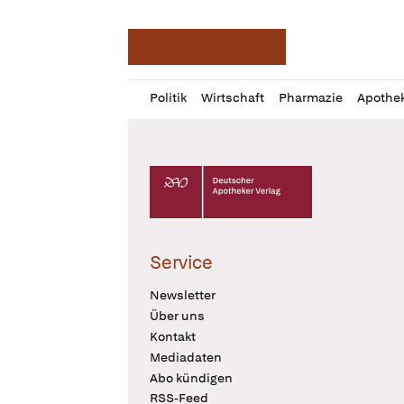
Deutsche Apotheker Ze
Profil
Daz
Politik
Wirtschaft
Pharmazie
Apothe
öffnen
Pur
Abo
öffnen
Deutscher Apotheker Verlag Logo
Service
Newsletter
Über uns
Kontakt
Mediadaten
Abo kündigen
RSS-Feed