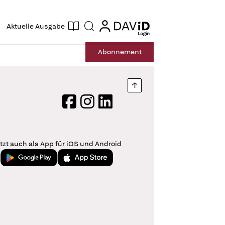
ogin
login
Aktuelle Ausgabe
Suche
Abo
nnement
Nach oben springen
Facebook
Instagram
LinkedIn
tzt auch als App für iOS und Android
Jetzt bei Google Play
Laden im App Store