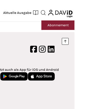
ogin
login
Aktuelle Ausgabe
Suche
Abo
nnement
Nach oben springen
Facebook
Instagram
LinkedIn
tzt auch als App für iOS und Android
Jetzt bei Google Play
Laden im App Store