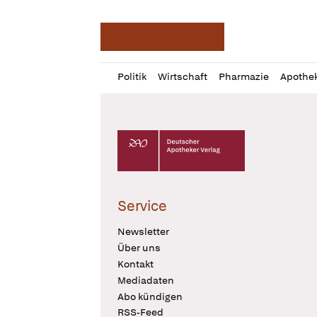
Deutsche Apotheker Ze
Profil
Daz
Politik
Wirtschaft
Pharmazie
Apothe
öffnen
Pur
Abo
öffnen
Deutscher Apotheker Verlag Logo
Service
Newsletter
Über uns
Kontakt
Mediadaten
Abo kündigen
RSS-Feed