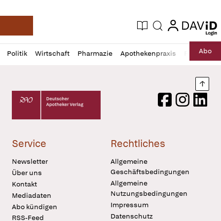
login
login
Aktuelle Ausgabe
Suche
Deutsche Apotheker Zeitung
Profil
Daz
Abo
Politik
Wirtschaft
Pharmazie
Apothekenpraxis
Recht
Sp
öffnen
Pur
Abo
öffnen
Nach
Deutscher Apotheker Verlag Logo
Facebook
Instagram
LinkedI
Service
Rechtliches
Newsletter
Allgemeine
Geschäftsbedingungen
Über uns
Allgemeine
Kontakt
Nutzungsbedingungen
Mediadaten
Impressum
Abo kündigen
Datenschutz
RSS-Feed