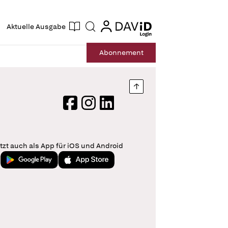
ogin
login
Aktuelle Ausgabe
Suche
Abo
nnement
Nach oben springen
Facebook
Instagram
LinkedIn
tzt auch als App für iOS und Android
Jetzt bei Google Play
Laden im App Store