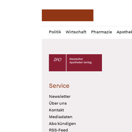
Deutsche Apotheker Ze
Profil
Daz
Politik
Wirtschaft
Pharmazie
Apothe
öffnen
Pur
Abo
öffnen
Deutscher Apotheker Verlag Logo
Service
Newsletter
Über uns
Kontakt
Mediadaten
Abo kündigen
RSS-Feed