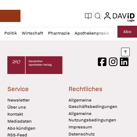
login
login
Aktuelle Ausgabe
Suche
Deutsche Apotheker Zeitung
Profil
Daz
Abo
Politik
Wirtschaft
Pharmazie
Apothekenpraxis
Recht
Sp
öffnen
Pur
Abo
öffnen
Nach
Deutscher Apotheker Verlag Logo
Facebook
Instagram
LinkedI
Service
Rechtliches
Newsletter
Allgemeine
Geschäftsbedingungen
Über uns
Allgemeine
Kontakt
Nutzungsbedingungen
Mediadaten
Impressum
Abo kündigen
Datenschutz
RSS-Feed