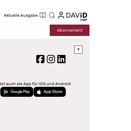
ogin
login
Aktuelle Ausgabe
Suche
Abo
nnement
Nach oben springen
Facebook
Instagram
LinkedIn
tzt auch als App für iOS und Android
Jetzt bei Google Play
Laden im App Store