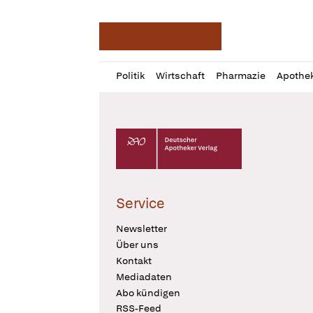
Deutsche Apotheker Ze
Profil
Daz
Politik
Wirtschaft
Pharmazie
Apothe
öffnen
Pur
Abo
öffnen
Deutscher Apotheker Verlag Logo
Service
Newsletter
Über uns
Kontakt
Mediadaten
Abo kündigen
RSS-Feed