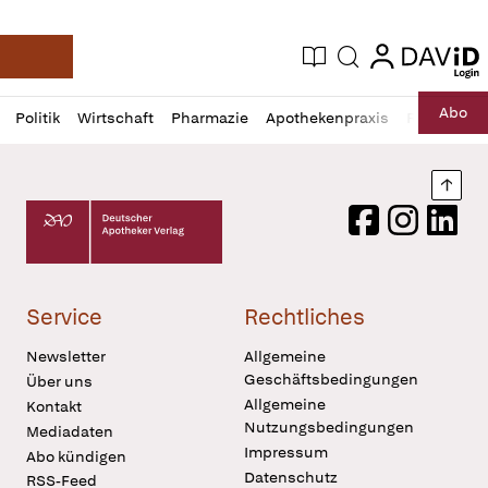
login
login
Aktuelle Ausgabe
Suche
Deutsche Apotheker Zeitung
Profil
Daz
Abo
Politik
Wirtschaft
Pharmazie
Apothekenpraxis
Recht
Sp
öffnen
Pur
Abo
öffnen
Nach
Deutscher Apotheker Verlag Logo
Facebook
Instagram
LinkedI
Service
Rechtliches
Newsletter
Allgemeine
Geschäftsbedingungen
Über uns
Allgemeine
Kontakt
Nutzungsbedingungen
Mediadaten
Impressum
Abo kündigen
Datenschutz
RSS-Feed