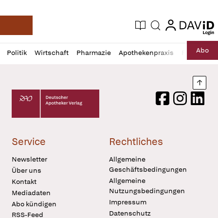
login
login
Aktuelle Ausgabe
Suche
Deutsche Apotheker Zeitung
Profil
Daz
Abo
Politik
Wirtschaft
Pharmazie
Apothekenpraxis
Recht
Sp
öffnen
Pur
Abo
öffnen
Nach
Deutscher Apotheker Verlag Logo
Facebook
Instagram
LinkedI
Service
Rechtliches
Newsletter
Allgemeine
Geschäftsbedingungen
Über uns
Allgemeine
Kontakt
Nutzungsbedingungen
Mediadaten
Impressum
Abo kündigen
Datenschutz
RSS-Feed