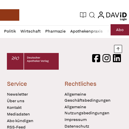
login
login
Aktuelle Ausgabe
Suche
Deutsche Apotheker Zeitung
Profil
Daz
Abo
Politik
Wirtschaft
Pharmazie
Apothekenpraxis
Recht
Sp
öffnen
Pur
Abo
öffnen
Nach
Deutscher Apotheker Verlag Logo
Facebook
Instagram
LinkedI
Service
Rechtliches
Newsletter
Allgemeine
Geschäftsbedingungen
Über uns
Allgemeine
Kontakt
Nutzungsbedingungen
Mediadaten
Impressum
Abo kündigen
Datenschutz
RSS-Feed