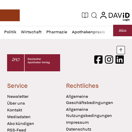
login
login
Aktuelle Ausgabe
Suche
Deutsche Apotheker Zeitung
Profil
Daz
Abo
Politik
Wirtschaft
Pharmazie
Apothekenpraxis
Recht
Sp
öffnen
Pur
Abo
öffnen
Nach
Deutscher Apotheker Verlag Logo
Facebook
Instagram
LinkedI
Service
Rechtliches
Newsletter
Allgemeine
Geschäftsbedingungen
Über uns
Allgemeine
Kontakt
Nutzungsbedingungen
Mediadaten
Impressum
Abo kündigen
Datenschutz
RSS-Feed