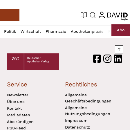
login
login
Aktuelle Ausgabe
Suche
Deutsche Apotheker Zeitung
Profil
Daz
Abo
Politik
Wirtschaft
Pharmazie
Apothekenpraxis
Recht
Sp
öffnen
Pur
Abo
öffnen
Nach
Deutscher Apotheker Verlag Logo
Facebook
Instagram
LinkedI
Service
Rechtliches
Newsletter
Allgemeine
Geschäftsbedingungen
Über uns
Allgemeine
Kontakt
Nutzungsbedingungen
Mediadaten
Impressum
Abo kündigen
Datenschutz
RSS-Feed