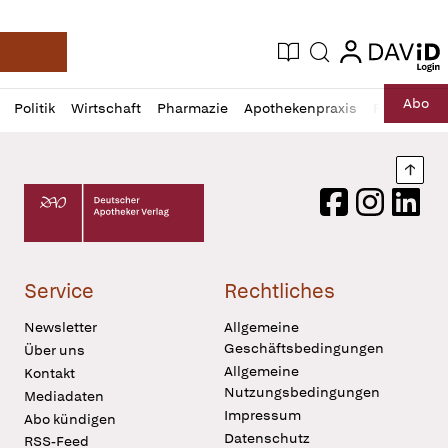
login
login
Aktuelle Ausgabe
Suche
Deutsche Apotheker Zeitung
Profil
Daz
Abo
Politik
Wirtschaft
Pharmazie
Apothekenpraxis
Recht
Sp
öffnen
Pur
Abo
öffnen
Nach
Deutscher Apotheker Verlag Logo
Facebook
Instagram
LinkedI
Service
Rechtliches
Newsletter
Allgemeine
Geschäftsbedingungen
Über uns
Allgemeine
Kontakt
Nutzungsbedingungen
Mediadaten
Impressum
Abo kündigen
Datenschutz
RSS-Feed