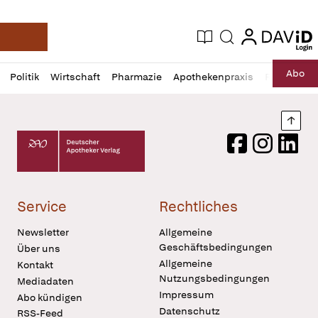
login
login
Aktuelle Ausgabe
Suche
Deutsche Apotheker Zeitung
Profil
Daz
Abo
Politik
Wirtschaft
Pharmazie
Apothekenpraxis
Recht
Sp
öffnen
Pur
Abo
öffnen
Nach
Deutscher Apotheker Verlag Logo
Facebook
Instagram
LinkedI
Service
Rechtliches
Newsletter
Allgemeine
Geschäftsbedingungen
Über uns
Allgemeine
Kontakt
Nutzungsbedingungen
Mediadaten
Impressum
Abo kündigen
Datenschutz
RSS-Feed