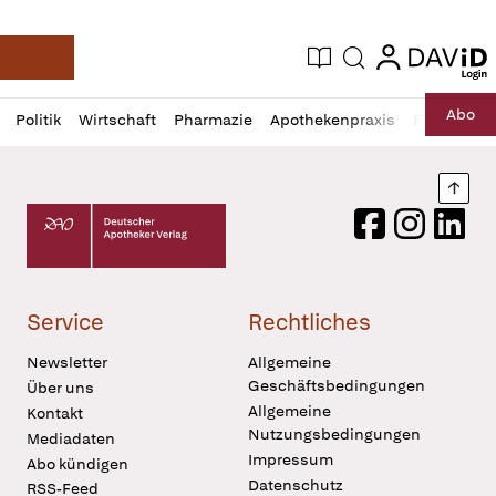
login
login
Aktuelle Ausgabe
Suche
Deutsche Apotheker Zeitung
Profil
Daz
Abo
Politik
Wirtschaft
Pharmazie
Apothekenpraxis
Recht
Sp
öffnen
Pur
Abo
öffnen
Nach
Deutscher Apotheker Verlag Logo
Facebook
Instagram
LinkedI
Service
Rechtliches
Newsletter
Allgemeine
Geschäftsbedingungen
Über uns
Allgemeine
Kontakt
Nutzungsbedingungen
Mediadaten
Impressum
Abo kündigen
Datenschutz
RSS-Feed