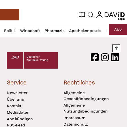
login
login
Aktuelle Ausgabe
Suche
Deutsche Apotheker Zeitung
Profil
Daz
Abo
Politik
Wirtschaft
Pharmazie
Apothekenpraxis
Recht
Sp
öffnen
Pur
Abo
öffnen
Nach
Deutscher Apotheker Verlag Logo
Facebook
Instagram
LinkedI
Service
Rechtliches
Newsletter
Allgemeine
Geschäftsbedingungen
Über uns
Allgemeine
Kontakt
Nutzungsbedingungen
Mediadaten
Impressum
Abo kündigen
Datenschutz
RSS-Feed