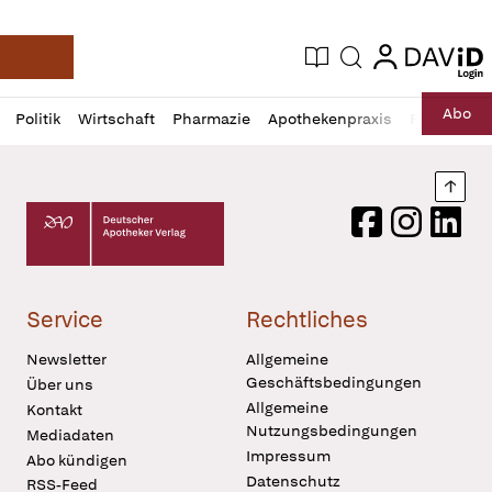
login
login
Aktuelle Ausgabe
Suche
Deutsche Apotheker Zeitung
Profil
Daz
Abo
Politik
Wirtschaft
Pharmazie
Apothekenpraxis
Recht
Sp
öffnen
Pur
Abo
öffnen
Nach
Deutscher Apotheker Verlag Logo
Facebook
Instagram
LinkedI
Service
Rechtliches
Newsletter
Allgemeine
Geschäftsbedingungen
Über uns
Allgemeine
Kontakt
Nutzungsbedingungen
Mediadaten
Impressum
Abo kündigen
Datenschutz
RSS-Feed