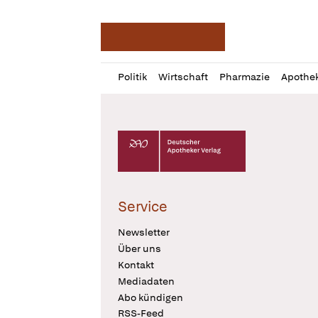
Deutsche Apotheker Ze
Profil
Daz
Politik
Wirtschaft
Pharmazie
Apothe
öffnen
Pur
Abo
öffnen
Deutscher Apotheker Verlag Logo
Service
Newsletter
Über uns
Kontakt
Mediadaten
Abo kündigen
RSS-Feed