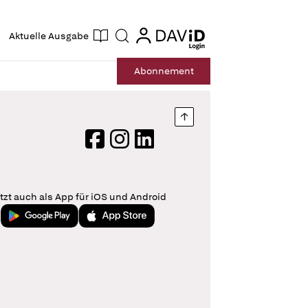
ogin
login
Aktuelle Ausgabe
Suche
Abo
nnement
Nach oben springen
Facebook
Instagram
LinkedIn
tzt auch als App für iOS und Android
Jetzt bei Google Play
Laden im App Store