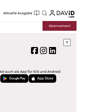
ogin
login
Aktuelle Ausgabe
Suche
Abo
nnement
Nach oben springen
Facebook
Instagram
LinkedIn
tzt auch als App für iOS und Android
Jetzt bei Google Play
Laden im App Store