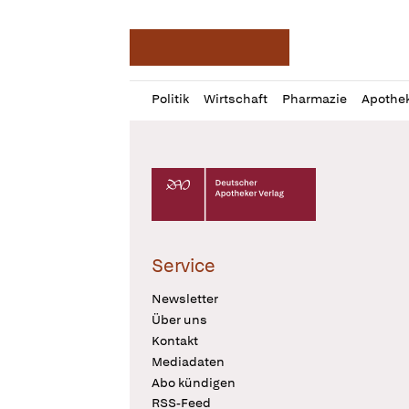
Deutsche Apotheker Ze
Profil
Daz
Politik
Wirtschaft
Pharmazie
Apothe
öffnen
Pur
Abo
öffnen
Deutscher Apotheker Verlag Logo
Service
Newsletter
Über uns
Kontakt
Mediadaten
Abo kündigen
RSS-Feed