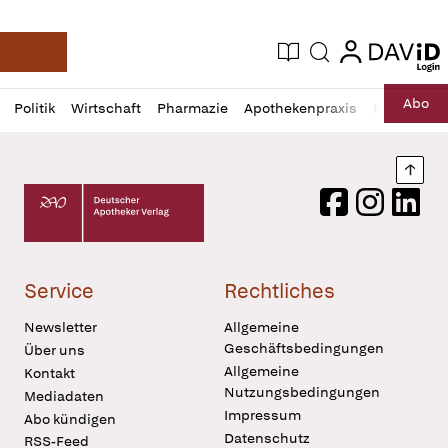
login
login
Aktuelle Ausgabe
Suche
Deutsche Apotheker Zeitung
Profil
Daz
Abo
Politik
Wirtschaft
Pharmazie
Apothekenpraxis
Recht
Sp
öffnen
Pur
Abo
öffnen
Nach
Deutscher Apotheker Verlag Logo
Facebook
Instagram
LinkedI
Service
Rechtliches
Newsletter
Allgemeine
Geschäftsbedingungen
Über uns
Allgemeine
Kontakt
Nutzungsbedingungen
Mediadaten
Impressum
Abo kündigen
Datenschutz
RSS-Feed