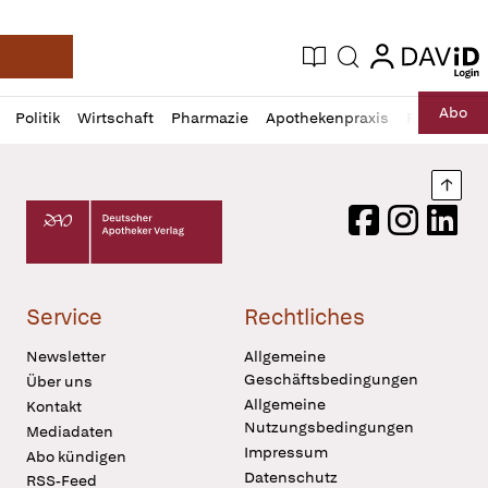
login
login
Aktuelle Ausgabe
Suche
Deutsche Apotheker Zeitung
Profil
Daz
Abo
Politik
Wirtschaft
Pharmazie
Apothekenpraxis
Recht
Sp
öffnen
Pur
Abo
öffnen
Nach
Deutscher Apotheker Verlag Logo
Facebook
Instagram
LinkedI
Service
Rechtliches
Newsletter
Allgemeine
Geschäftsbedingungen
Über uns
Allgemeine
Kontakt
Nutzungsbedingungen
Mediadaten
Impressum
Abo kündigen
Datenschutz
RSS-Feed