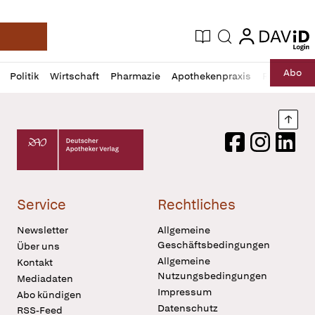
login
login
Aktuelle Ausgabe
Suche
Deutsche Apotheker Zeitung
Profil
Daz
Abo
Politik
Wirtschaft
Pharmazie
Apothekenpraxis
Recht
Sp
öffnen
Pur
Abo
öffnen
Nach
Deutscher Apotheker Verlag Logo
Facebook
Instagram
LinkedI
Service
Rechtliches
Newsletter
Allgemeine
Geschäftsbedingungen
Über uns
Allgemeine
Kontakt
Nutzungsbedingungen
Mediadaten
Impressum
Abo kündigen
Datenschutz
RSS-Feed