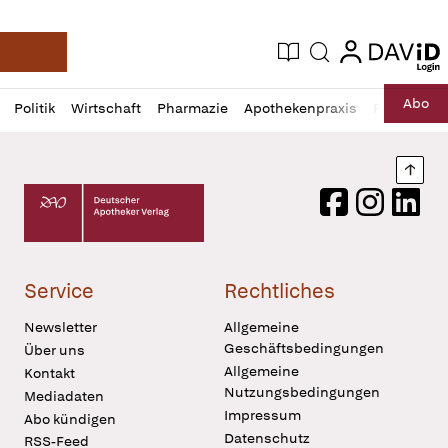
login
login
Aktuelle Ausgabe
Suche
Deutsche Apotheker Zeitung
Profil
Daz
Abo
Politik
Wirtschaft
Pharmazie
Apothekenpraxis
Recht
Sp
öffnen
Pur
Abo
öffnen
Nach
Deutscher Apotheker Verlag Logo
Facebook
Instagram
LinkedI
Service
Rechtliches
Newsletter
Allgemeine
Geschäftsbedingungen
Über uns
Allgemeine
Kontakt
Nutzungsbedingungen
Mediadaten
Impressum
Abo kündigen
Datenschutz
RSS-Feed