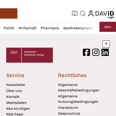
login
login
Aktuelle Ausgabe
Suche
Deutsche Apotheker Zeitung
Profil
Daz
Abo
Politik
Wirtschaft
Pharmazie
Apothekenpraxis
Recht
Sp
öffnen
Pur
Abo
öffnen
Nach
Deutscher Apotheker Verlag Logo
Facebook
Instagram
LinkedI
Service
Rechtliches
Newsletter
Allgemeine
Geschäftsbedingungen
Über uns
Allgemeine
Kontakt
Nutzungsbedingungen
Mediadaten
Impressum
Abo kündigen
Datenschutz
RSS-Feed