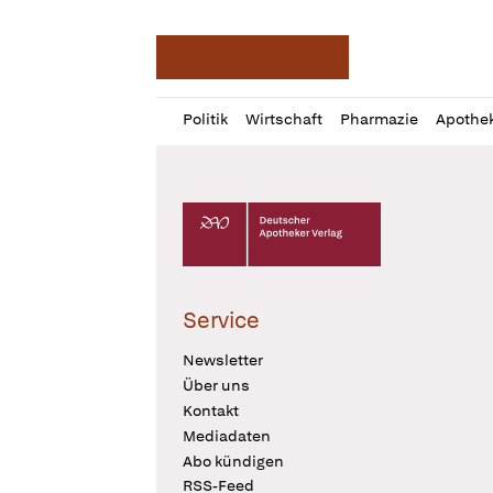
Deutsche Apotheker Ze
Profil
Daz
Politik
Wirtschaft
Pharmazie
Apothe
öffnen
Pur
Abo
öffnen
Deutscher Apotheker Verlag Logo
Service
Newsletter
Über uns
Kontakt
Mediadaten
Abo kündigen
RSS-Feed