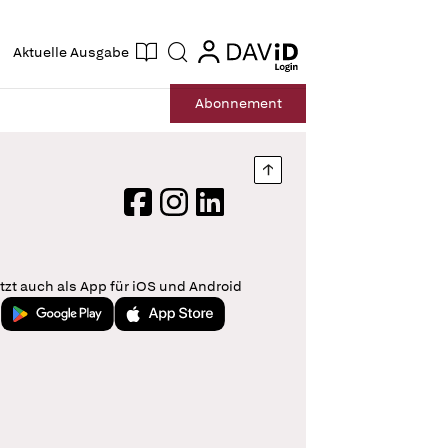
ogin
login
Aktuelle Ausgabe
Suche
Abo
nnement
Nach oben springen
Facebook
Instagram
LinkedIn
tzt auch als App für iOS und Android
Jetzt bei Google Play
Laden im App Store