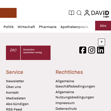
login
login
Aktuelle Ausgabe
Suche
Deutsche Apotheker Zeitung
Profil
Daz
Abo
Politik
Wirtschaft
Pharmazie
Apothekenpraxis
Recht
Sp
öffnen
Pur
Abo
öffnen
Nach
Deutscher Apotheker Verlag Logo
Facebook
Instagram
LinkedI
Service
Rechtliches
Newsletter
Allgemeine
Geschäftsbedingungen
Über uns
Allgemeine
Kontakt
Nutzungsbedingungen
Mediadaten
Impressum
Abo kündigen
Datenschutz
RSS-Feed