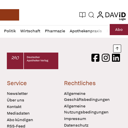
login
login
Aktuelle Ausgabe
Suche
Deutsche Apotheker Zeitung
Profil
Daz
Abo
Politik
Wirtschaft
Pharmazie
Apothekenpraxis
Recht
Sp
öffnen
Pur
Abo
öffnen
Nach
Deutscher Apotheker Verlag Logo
Facebook
Instagram
LinkedI
Service
Rechtliches
Newsletter
Allgemeine
Geschäftsbedingungen
Über uns
Allgemeine
Kontakt
Nutzungsbedingungen
Mediadaten
Impressum
Abo kündigen
Datenschutz
RSS-Feed